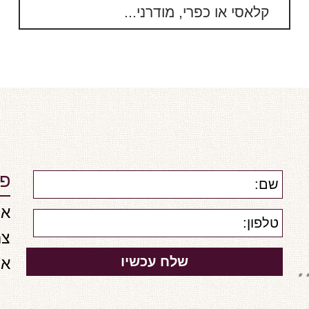
קלאסי או כפרי, מודרני...
פר
אש
צר
או